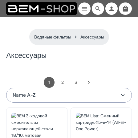
Shopp
Skip to main content
Водяные фильтры
Аксессуары
Аксессуары
1
2
3
Page
Page
Page