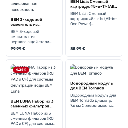
BEM Lisa: Сменный
картридж «5-в-1» (All-
in-One Power)
BEM Lisa: Сменный
картридж «5-в-1» (All-in-
BEM 3-ходовой
One Power)
смеситель из
Универсальный сменный
нержавеющей стали
BEM 3-ходовой
18/10, матовая
блок для полной
смеситель из
шлифованная
глубокой очистки воды.
нержавеющей стали
поверхность
Этот
18/10
Regular price:
Regular price:
99,99 €
85,99 €
высокотехнологичный
с матовой шлифованной
картридж заменяет
поверхностью BEM 3-
собой целую систему
ходовой кран 3-в-1
фильтрации, объединяя
сочетает современный
4.24
%
пять этапов обработки
дизайн и качественную
воды в одном
нержавеющую сталь
эргономичном корпусе.
18/10. Он подаёт
Водородный модуль
Интегрированная
горячую, холодную и
для BEM Tornado
технология обратного
фильтрованную воду
Водородный модуль для
осмоса гарантирует
напрямую из одного
BEM Tornado Диаметр:
удаление загрязнений
BEM LUNA Набор из 3
смесителя – с
7,6 см Совместимость:
сменных фильтров
на молекулярном
раздельными каналами
Подходит для модели
(RO, PAC и CF) для
уровне. 5 ступеней
BEM LUNA Набор из 3
без смешивания. Все
системы фильтрации
BEM Tornado (артикул
защиты в одном
сменных фильтров (RO,
детали, контактирующие
воды BEM Luna
70200787) Пластина
фильтре:
PAC и CF) для системы
с водой, подходят для
генератора водорода
Полипропиленовое