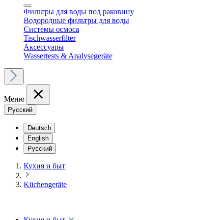
Фильтры для воды под раковину
Водородные фильтры для воды
Cистемы осмоса
Tischwasserfilter
Аксессуары
Wassertests & Analysegeräte
Меню
Русский
Deutsch
English
Русский
Кухня и быт
Küchengeräte
Кухня и быт