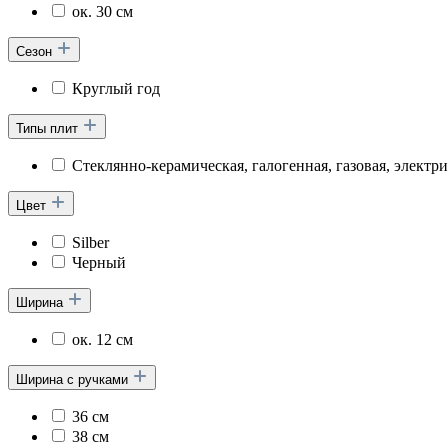
ок. 30 см
Сезон
Круглый год
Типы плит
Стеклянно-керамическая, галогенная, газовая, электр
Цвет
Silber
Черный
Ширина
ок. 12 см
Ширина с ручками
36 см
38 см