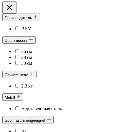
Производитель
BEM
Durchmesser
26 см
28 см
30 см
Gewicht netto
2,3 кг
Metall
Нержавеющая сталь
Spülmaschinengeeignet
Да