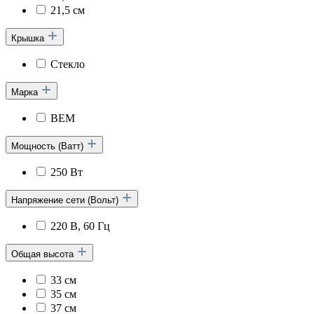
21,5 см
Крышка
Стекло
Марка
BEM
Мощность (Ватт)
250 Вт
Напряжение сети (Вольт)
220 В, 60 Гц
Общая высота
33 см
35 см
37 см