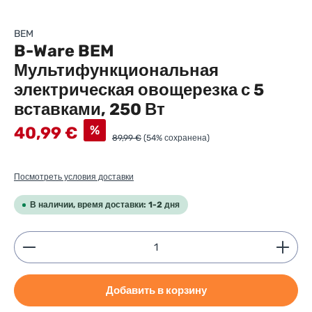
BEM
B-Ware BEM
Мультифункциональная
электрическая овощерезка с 5
вставками, 250 Вт
Sale price:
%
40,99 €
89,99 €
(54% сохранена)
Посмотреть условия доставки
В наличии, время доставки: 1-2 дня
Product Quantity: Enter the desired amount or use
Добавить в корзину