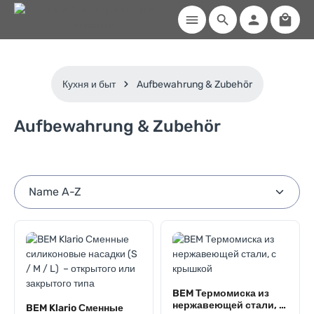
Shopp
Skip to main content
Кухня и быт
Aufbewahrung & Zubehör
Aufbewahrung & Zubehör
BEM Термомиска из
нержавеющей стали, с
BEM Klario Сменные