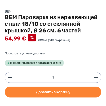
BEM
BEM Пароварка из нержавеющей
стали 18/10 со стеклянной
крышкой, Ø 26 см, 6 частей
Sale price:
%
54,99 €
79,99 €
(31% сохранена)
Посмотреть условия доставки
В наличии, время доставки: 1-2 дня
Product Quantity: Enter the desired amount or use
Добавить в корзину