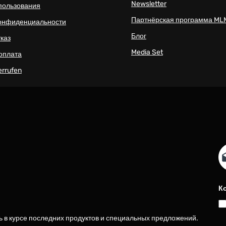
Newsletter
пользования
Партнёрская программа ML
конфиденциальности
Блог
тказ
Media Set
 оплата
errufen
Em
К
ь в курсе последних продуктов и специальных предложений.