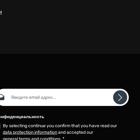
M
ail адрес*
онфиденциальность
By selecting continue you confirm that you have read our
data protection information
and accepted our
general terms and conditions
.
*