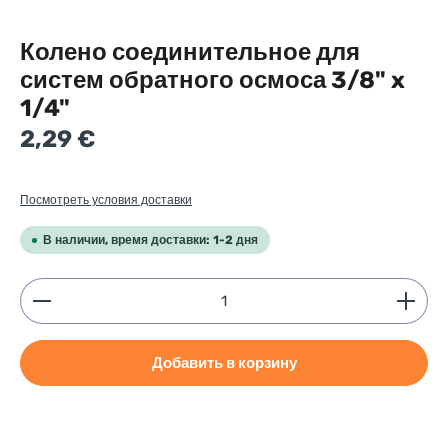
Колено соединительное для
систем обратного осмоса 3/8" x
1/4"
Regular price:
2,29 €
Посмотреть условия доставки
В наличии, время доставки: 1-2 дня
Product Quantity: Enter the desired amount or use
Добавить в корзину