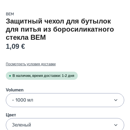
BEM
Защитный чехол для бутылок
для питья из боросиликатного
стекла BEM
Regular price:
1,09 €
Посмотреть условия доставки
В наличии, время доставки: 1-2 дня
Select
Volumen
Select
Цвет