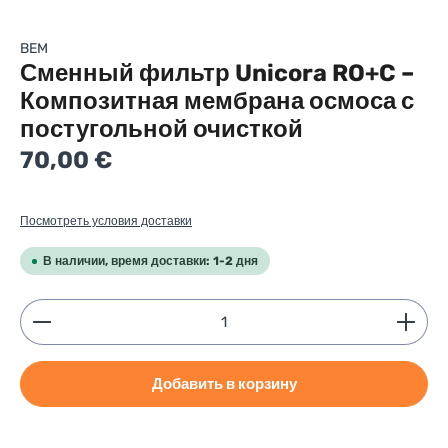
BEM
Сменный фильтр Unicora RO+C –
Композитная мембрана осмоса с
постугольной очисткой
Regular price:
70,00 €
Посмотреть условия доставки
В наличии, время доставки: 1-2 дня
Product Quantity: Enter the desired amount or use
Добавить в корзину