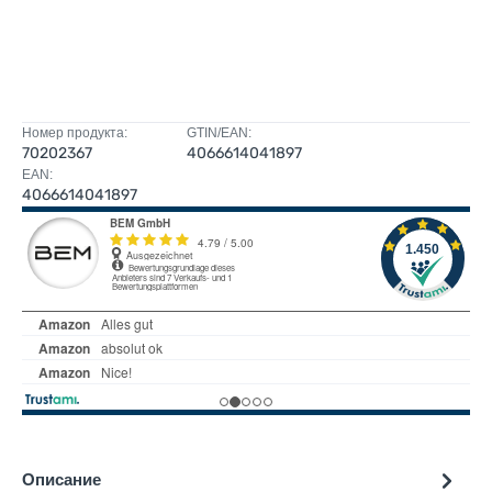
Номер продукта:
GTIN/EAN:
70202367
4066614041897
EAN:
4066614041897
Описание