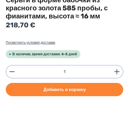
Серьги в форме бабочки из
красного золота 585 пробы, с
фианитами, высота ≈ 16 мм
Regular price:
218,70 €
Посмотреть условия доставки
В наличии, время доставки: 4-5 дней
Product Quantity: Enter the desired amount or use
Добавить в корзину