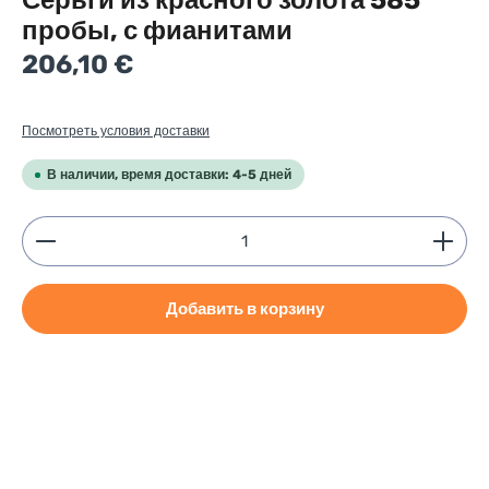
Серьги из красного золота 585
пробы, с фианитами
Regular price:
206,10 €
Посмотреть условия доставки
В наличии, время доставки: 4-5 дней
Product Quantity: Enter the desired amount or use
Добавить в корзину