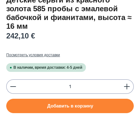
Детские серьги из красного
золота 585 пробы с эмалевой
бабочкой и фианитами, высота ≈
16 мм
Regular price:
242,10 €
Посмотреть условия доставки
В наличии, время доставки: 4-5 дней
Product Quantity: Enter the desired amount or use
Добавить в корзину