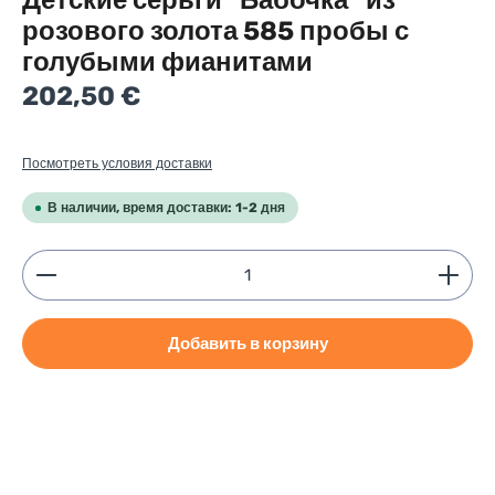
Детские серьги "Бабочка" из
розового золота 585 пробы с
голубыми фианитами
Regular price:
202,50 €
Посмотреть условия доставки
В наличии, время доставки: 1-2 дня
Product Quantity: Enter the desired amount or use
Добавить в корзину