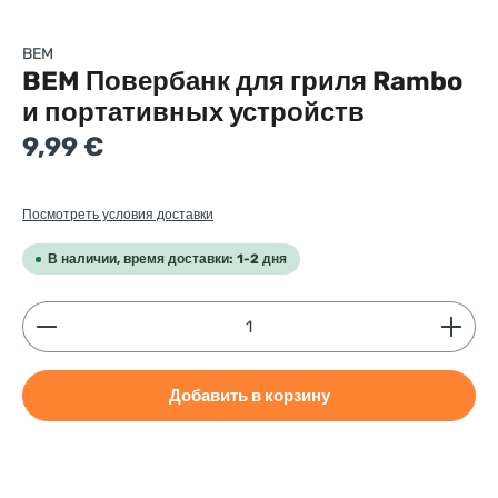
BEM
BEM Повербанк для гриля Rambo
и портативных устройств
Regular price:
9,99 €
Посмотреть условия доставки
В наличии, время доставки: 1-2 дня
Product Quantity: Enter the desired amount or use
Добавить в корзину