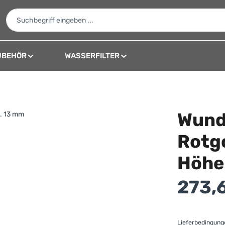
UBEHÖR
WASSERFILTER
Wund
Rotgo
Höhe
Regulärer Preis
273,
Lieferbedingun