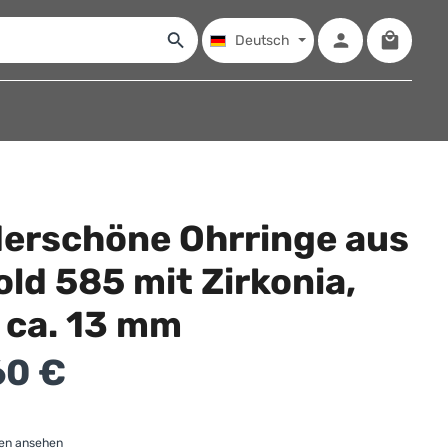
Warenko
Deutsch
erschöne Ohrringe aus
ld 585 mit Zirkonia,
 ca. 13 mm
:
60 €
gen ansehen