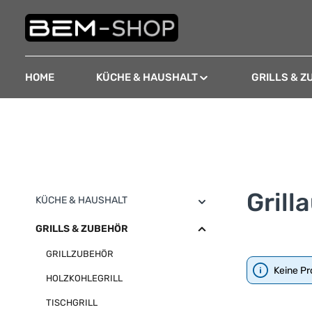
 Hauptinhalt springen
Zur Suche springen
Zur Hauptnavigation springen
HOME
KÜCHE & HAUSHALT
GRILLS & Z
Grill
KÜCHE & HAUSHALT
GRILLS & ZUBEHÖR
GRILLZUBEHÖR
Keine Pr
HOLZKOHLEGRILL
TISCHGRILL