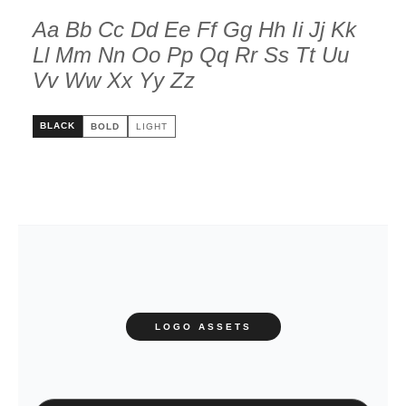
Aa Bb Cc Dd Ee Ff Gg Hh Ii Jj Kk
Ll Mm Nn Oo Pp Qq Rr Ss Tt Uu
Vv Ww Xx Yy Zz
BLACK
BOLD
LIGHT
LOGO ASSETS