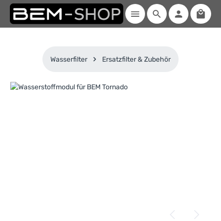
Waren
Zum Hauptinhalt springen
Wasserfilter
Ersatzfilter & Zubehör
Bildergalerie überspringen