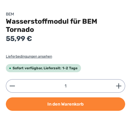
BEM
Wasserstoffmodul für BEM
Tornado
Regulärer Preis:
55,99 €
Lieferbedingungen ansehen
Sofort verfügbar, Lieferzeit: 1-2 Tage
Produkt Anzahl: Gib den gewünschten Wert ein ode
In den Warenkorb