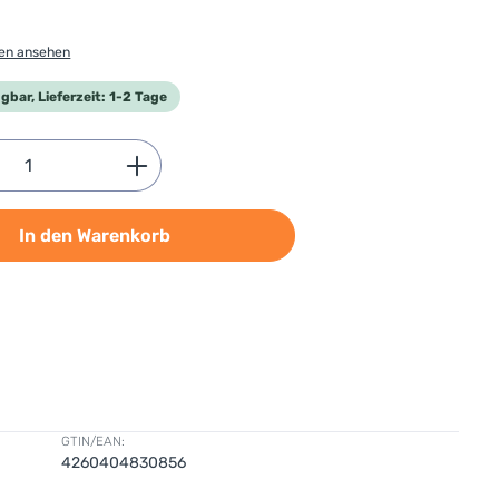
gen ansehen
gbar, Lieferzeit: 1-2 Tage
Anzahl: Gib den gewünschten Wert ein od
In den Warenkorb
GTIN/EAN:
4260404830856