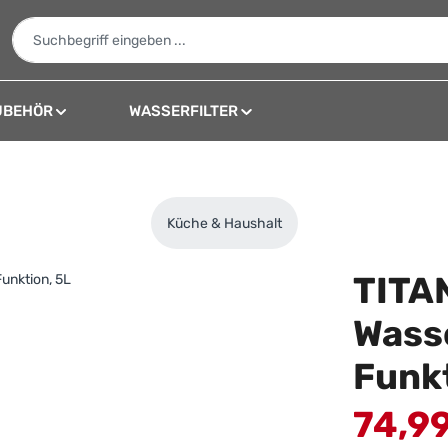
UBEHÖR
WASSERFILTER
Küche & Haushalt
TITA
Wass
Funkt
Verkaufspreis:
74,9