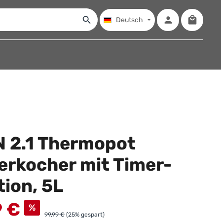
Warenko
Deutsch
N 2.1 Thermopot
erkocher mit Timer-
ion, 5L
9 €
%
99,99 €
(25% gespart)