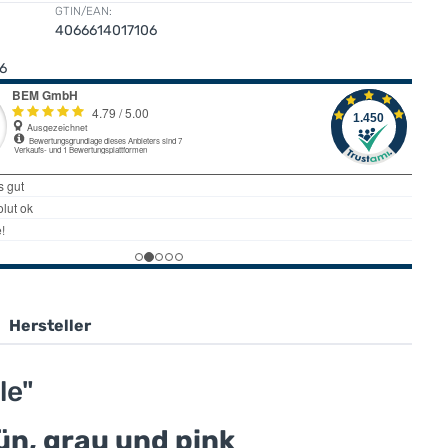
GTIN/EAN:
4066614017106
6
Hersteller
le"
ün, grau und pink