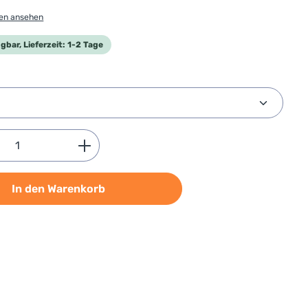
gen ansehen
gbar, Lieferzeit: 1-2 Tage
swählen
Anzahl: Gib den gewünschten Wert ein od
In den Warenkorb