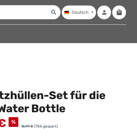
Warenko
Deutsch
zhüllen-Set für die
Water Bottle
 €
%
15,99 €
(75% gespart)