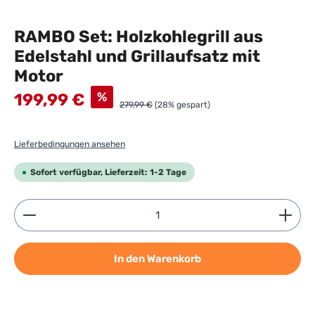
RAMBO Set: Holzkohlegrill aus
Edelstahl und Grillaufsatz mit
Motor
Verkaufspreis:
%
199,99 €
279,99 €
(28% gespart)
Lieferbedingungen ansehen
Sofort verfügbar, Lieferzeit: 1-2 Tage
Produkt Anzahl: Gib den gewünschten Wert ein ode
In den Warenkorb