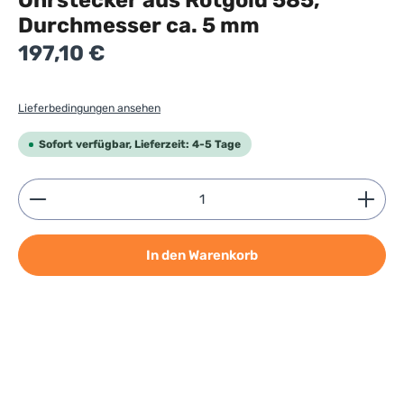
Ohrstecker aus Rotgold 585,
Durchmesser ca. 5 mm
Regulärer Preis:
197,10 €
Lieferbedingungen ansehen
Sofort verfügbar, Lieferzeit: 4-5 Tage
Produkt Anzahl: Gib den gewünschten Wert ein ode
In den Warenkorb