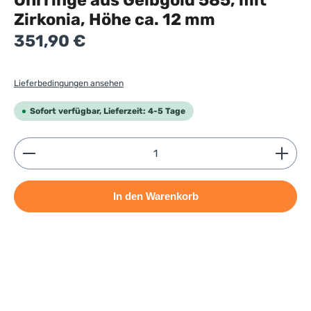
Ohrringe aus Gelbgold 585, mit
Zirkonia, Höhe ca. 12 mm
Regulärer Preis:
351,90 €
Lieferbedingungen ansehen
Sofort verfügbar, Lieferzeit: 4-5 Tage
Produkt Anzahl: Gib den gewünschten Wert ein ode
In den Warenkorb