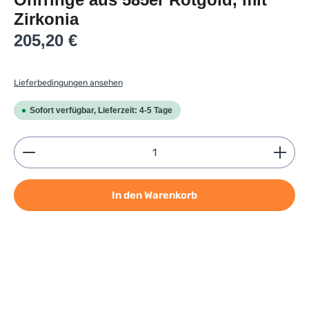
Ohrringe aus 585er Rotgold, mit
Zirkonia
Regulärer Preis:
205,20 €
Lieferbedingungen ansehen
Sofort verfügbar, Lieferzeit: 4-5 Tage
Produkt Anzahl: Gib den gewünschten Wert ein ode
In den Warenkorb