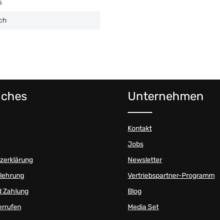
s
sch
iches
Unternehmen
Kontakt
Jobs
zerklärung
Newsletter
elehrung
Vertriebspartner-Programm
d Zahlung
Blog
errufen
Media Set