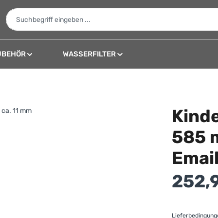
UBEHÖR
WASSERFILTER
Kinde
585 m
Email
Regulärer Preis
252,
Lieferbedingun