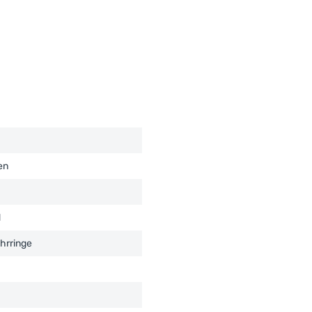
en
d
hrringe