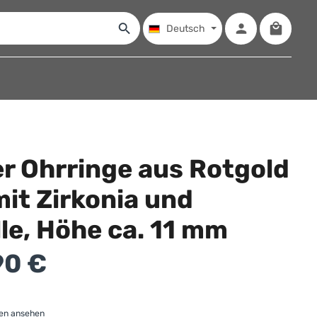
Warenko
Deutsch
r Ohrringe aus Rotgold
it Zirkonia und
le, Höhe ca. 11 mm
:
90 €
gen ansehen