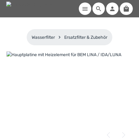
Waren
Zum Hauptinhalt springen
Wasserfilter
Ersatzfilter & Zubehör
Bildergalerie überspringen