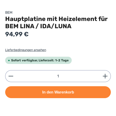
BEM
Hauptplatine mit Heizelement für
BEM LINA / IDA/LUNA
Regulärer Preis:
94,99 €
Lieferbedingungen ansehen
Sofort verfügbar, Lieferzeit: 1-2 Tage
Produkt Anzahl: Gib den gewünschten Wert ein ode
In den Warenkorb