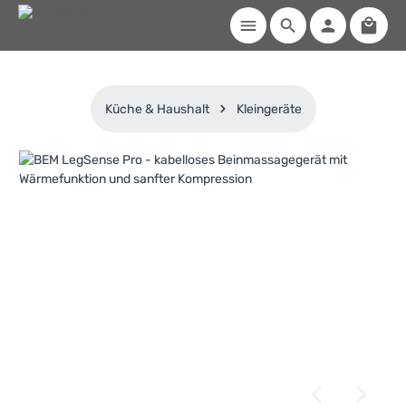
Waren
Zum Hauptinhalt springen
Küche & Haushalt
Kleingeräte
Bildergalerie überspringen