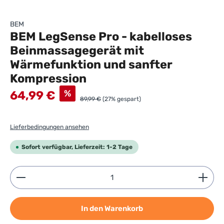
BEM
BEM LegSense Pro - kabelloses
Beinmassagegerät mit
Wärmefunktion und sanfter
Kompression
Verkaufspreis:
%
64,99 €
89,99 €
(27% gespart)
Lieferbedingungen ansehen
Sofort verfügbar, Lieferzeit: 1-2 Tage
Produkt Anzahl: Gib den gewünschten Wert ein ode
In den Warenkorb