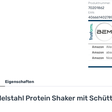
Produktnummer:
70201862
EAN:
40666140278
Eigenschaften
lstahl Protein Shaker mit Schüt