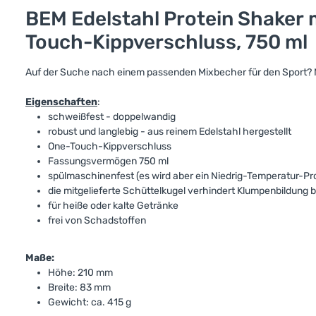
BEM Edelstahl Protein Shaker m
Touch-Kippverschluss, 750 ml
Auf der Suche nach einem passenden Mixbecher für den Sport? N
Eigenschaften
:
schweißfest - doppelwandig
robust und langlebig - aus reinem Edelstahl hergestellt
One-Touch-Kippverschluss
Fassungsvermögen 750 ml
spülmaschinenfest (es wird aber ein Niedrig-Temperatur-
die mitgelieferte Schüttelkugel verhindert Klumpenbildung
für heiße oder kalte Getränke
frei von Schadstoffen
Maße:
Höhe: 210 mm
Breite: 83 mm
Gewicht: ca. 415 g