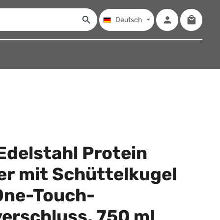
Warenko
Deutsch
delstahl Protein
er mit Schüttelkugel
One-Touch-
erschluss, 750 ml