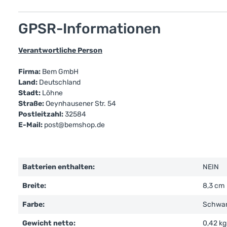
GPSR-Informationen
Verantwortliche Person
Firma:
Bem GmbH
Land:
Deutschland
Stadt:
Löhne
Straße:
Oeynhausener Str. 54
Postleitzahl:
32584
E-Mail:
post@bemshop.de
Batterien enthalten:
NEIN
Breite:
8,3 cm
Farbe:
Schwa
Gewicht netto:
0,42 kg