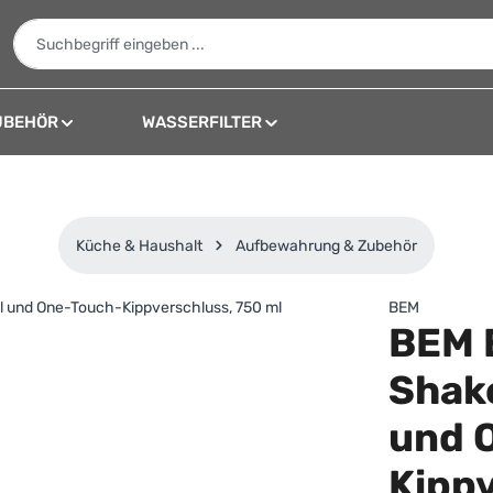
UBEHÖR
WASSERFILTER
Küche & Haushalt
Aufbewahrung & Zubehör
BEM
BEM E
Shak
und 
Kippv