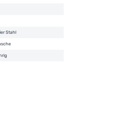
ier Stahl
lasche
hrig