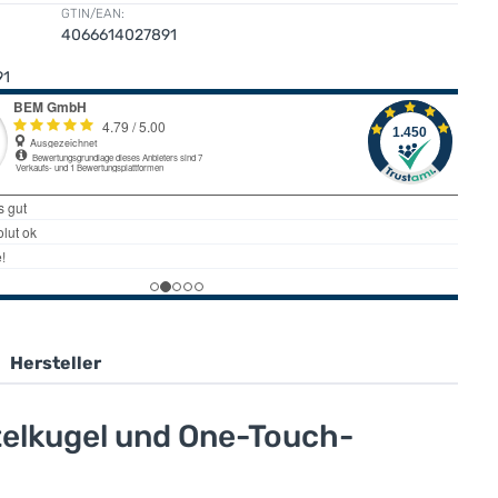
GTIN/EAN:
4066614027891
91
Hersteller
telkugel und One-Touch-