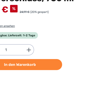
 €
%
24,99 €
(20% gespart)
gen ansehen
gbar, Lieferzeit: 1-2 Tage
Anzahl: Gib den gewünschten Wert ein od
In den Warenkorb